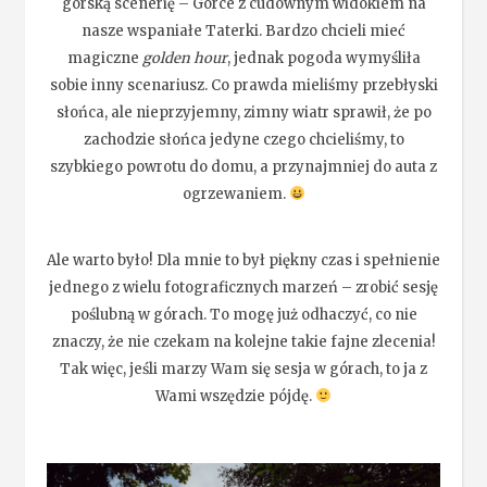
górską scenerię – Gorce z cudownym widokiem na
nasze wspaniałe Taterki. Bardzo chcieli mieć
magiczne
golden hour
, jednak pogoda wymyśliła
sobie inny scenariusz. Co prawda mieliśmy przebłyski
słońca, ale nieprzyjemny, zimny wiatr sprawił, że po
zachodzie słońca jedyne czego chcieliśmy, to
szybkiego powrotu do domu, a przynajmniej do auta z
ogrzewaniem.
Ale warto było! Dla mnie to był piękny czas i spełnienie
jednego z wielu fotograficznych marzeń – zrobić sesję
poślubną w górach. To mogę już odhaczyć, co nie
znaczy, że nie czekam na kolejne takie fajne zlecenia!
Tak więc, jeśli marzy Wam się sesja w górach, to ja z
Wami wszędzie pójdę.