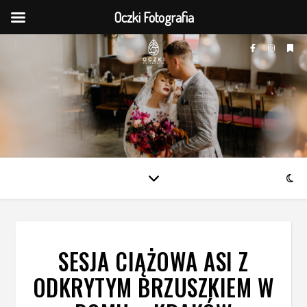
Oczki Fotografia
SESJA CIĄŻOWA ASI Z
ODKRYTYM BRZUSZKIEM W