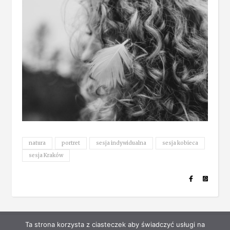
natura
portret
sesja indywidualna
sesja kobieca
sesja Kraków
Ta strona korzysta z ciasteczek aby świadczyć usługi na